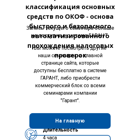
классификация основных
средств по ОКОФ - основа
быстрого и безопасного
Запись текущего семинара больше
автоматизированного
не доступна в системе ГАРАНТ.
прохождения налоговых
Вы можете посмотреть другие
проверок
наши семинары на главной
странице сайта, которые
доступны бесплатно в системе
ГАРАНТ, либо приобрести
коммерческий блок со всеми
семинарами компании
"Гарант".
На главную
Длительность
4 часа